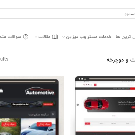
جو
:
 ترین ها
خدمات مستر وب دیزاین
مقالات
سوالات متد
ults
 و دوچرخه
افزودن
به
علاقه
مندی
ها