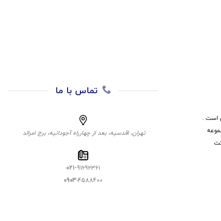
تماس با ما
 است .
موعه
تهران، اقدسیه، بعد از چهارراه آجودانیه، برج امرالد
کت
021-
91692361
0903
-4588400