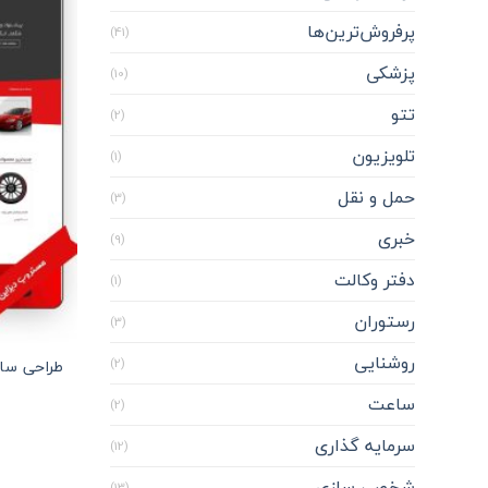
پرفروش‌ترین‌ها
(41)
پزشکی
(10)
تتو
(2)
تلویزیون
(1)
حمل و نقل
(3)
خبری
(9)
دفتر وکالت
(1)
رستوران
(3)
روشنایی
طراحی سا
(2)
ساعت
(2)
سرمایه گذاری
(12)
شخصی سازی
(13)