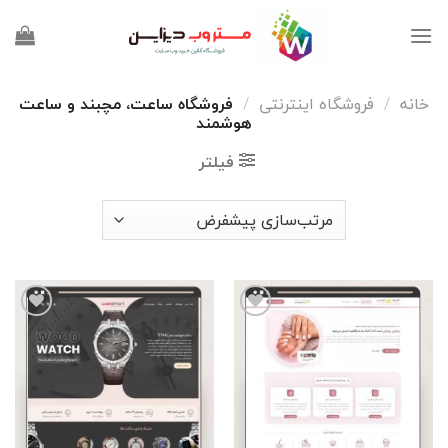
Ski
t
conten
خانه
/
فروشگاه اینترنتی
/
فروشگاه ساعت، مچبند و ساعت
هوشمند
فیلتر
افزودن
افزودن
به
به
علاقه
علاقه
مندی
مندی
ها
ها