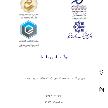
تماس با ما
تهران، اقدسیه، بعد از چهارراه آجودانیه، برج امرالد
021-
91692361
0903
-4588400