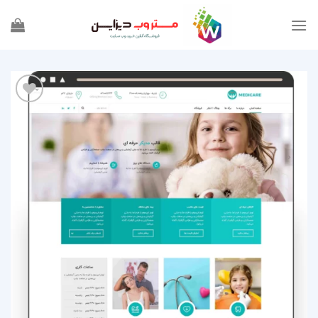
Ski
t
conten
افزودن
به
علاقه
مندی
ها