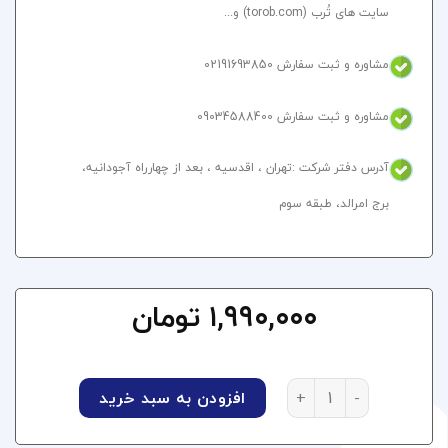
سایت های تُرب (torob.com) و...
مشاوره و ثبت سفارش 02191693850
مشاوره و ثبت سفارش 09034588400
آدرس دفتر شرکت :تهران ، اقدسیه ، بعد از چهارراه آجودانیه،
برج امرالد، طبقه سوم​
۱,۹۹۰,۰۰۰
تومان
طراحی سایت پزشکی طرح مدیکر عدد
افزودن به سبد خرید