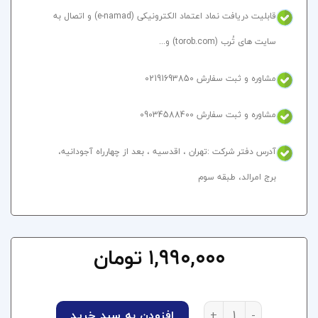
قابلیت دریافت نماد اعتماد الکترونیکی (e-namad) و اتصال به
سایت های تُرب (torob.com) و...
مشاوره و ثبت سفارش 02191693850
مشاوره و ثبت سفارش 09034588400
آدرس دفتر شرکت :تهران ، اقدسیه ، بعد از چهارراه آجودانیه،
برج امرالد، طبقه سوم​
۱,۹۹۰,۰۰۰
تومان
طراحی سایت پزشکی طرح مدیلینک عدد
افزودن به سبد خرید