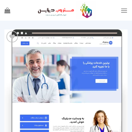
Ski
t
conten
افزودن
به
علاقه
مندی
ها